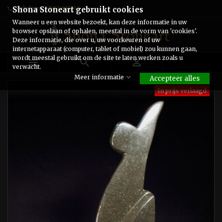
Telefoon:
0182-511243
Shona Stoneart gebruikt cookies
Wanneer u een website bezoekt, kan deze informatie in uw
browser opslaan of ophalen, meestal in de vorm van 'cookies'.
Deze informatie, die over u, uw voorkeuren of uw
internetapparaat (computer, tablet of mobiel) zou kunnen gaan,
wordt meestal gebruikt om de site te laten werken zoals u



verwacht.
Meer informatie
Accepteer alles
In prijs verlaagd