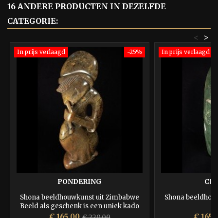
16 ANDERE PRODUCTEN IN DEZELFDE
CATEGORIE:
<
>
In prijs verlaagd
-25%
In prijs verlaagd
PONDERING
CHI
Shona beeldhouwkunst uit Zimbabwe
Shona beeldhou
Beeld als geschenk is een uniek kado
voor een jubilaris, wordt zeer
Prijs
Normale
Prijs
€ 165,00
€ 165,
€ 220,00