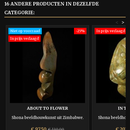
16 ANDERE PRODUCTEN IN DEZELFDE
CATEGORIE:
<
>
Niet op voorraad
-25%
In prijs verlaagd
In prijs verlaagd
ABOUT TO FLOWER
IN T
Shona beeldhouwkunst uit Zimbabwe.
Shona beeldhou
Prijs
Normale
Prijs
€ 97,50
€ 202,
€ 130,00