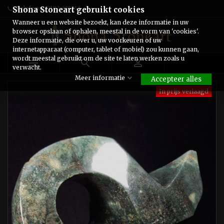
Telefoon:
0182-511243
Shona Stoneart gebruikt cookies
Wanneer u een website bezoekt, kan deze informatie in uw
browser opslaan of ophalen, meestal in de vorm van 'cookies'.
Deze informatie, die over u, uw voorkeuren of uw
internetapparaat (computer, tablet of mobiel) zou kunnen gaan,
wordt meestal gebruikt om de site te laten werken zoals u



verwacht.
Meer informatie
Accepteer alles
In prijs verlaagd