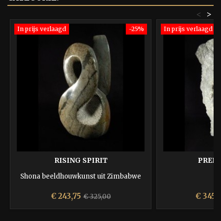
<
>
In prijs verlaagd
-25%
In prijs verlaagd
RISING SPIRIT
PREEN
Shona beeldhouwkunst uit Zimbabwe
Prijs
Normale
Prijs
€ 243,75
€ 345,
€ 325,00
prijs