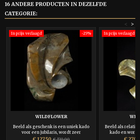
16 ANDERE PRODUCTEN IN DEZELFDE
CATEGORIE:
<
>
In prijs verlaagd
-25%
In prijs verlaagd
WILDFLOWER
WHI
Beeld als geschenk is een uniek kado
Beeld als relatie
voor een jubilaris, wordt zeer
kado en wordt
gewaardeerd en blijft altijd in beeld
Prijs
Normale
Prijs
€ 127,50
€ 270,
€ 170,00