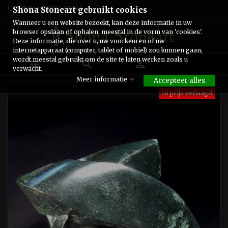
Telefoon:
0182-511243
Shona Stoneart gebruikt cookies
Wanneer u een website bezoekt, kan deze informatie in uw
browser opslaan of ophalen, meestal in de vorm van 'cookies'.
Deze informatie, die over u, uw voorkeuren of uw
internetapparaat (computer, tablet of mobiel) zou kunnen gaan,
wordt meestal gebruikt om de site te laten werken zoals u



verwacht.
Meer informatie
Accepteer alles
In prijs verlaagd