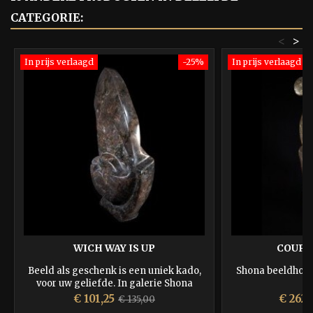
CATEGORIE:
<
>
In prijs verlaagd
-25%
In prijs verlaagd
WICH WAY IS UP
COURT
Beeld als geschenk is een uniek kado,
Shona beeldhou
voor uw geliefde. In galerie Shona
Stoneart vindt u een gevarieerde
Prijs
Normale
Prijs
€ 101,25
€ 262,
€ 135,00
collectie van ca. 300 beelden uit