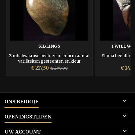
SIBLINGS
I WILL WA
Zimbabwaanse beelden in enorm aantal
Shona beeldhou
variëteiten gesteenten en kleur
Prijs
Normale
Prijs
€ 217,50
€ 142,
€ 290,00
prijs

ONS BEDRIJF

OPENINGSTIJDEN

UW ACCOUNT