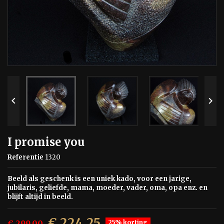


I promise you
Referentie
1320
Beeld als geschenk is een uniek kado, voor een jarige,
jubilaris, geliefde, mama, moeder, vader, oma, opa enz. en
blijft altijd in beeld.
€ 224,25
€ 299,00
25% korting