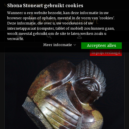
Telefoon:
0182-511243
Shona Stoneart gebruikt cookies
Wanneer u een website bezoekt, kan deze informatie in uw
browser opslaan of ophalen, meestal in de vorm van 'cookies'.
Deze informatie, die over u, uw voorkeuren of uw
internetapparaat (computer, tablet of mobiel) zou kunnen gaan,
wordt meestal gebruikt om de site te laten werken zoals u



verwacht.
Meer informatie
Accepteer alles
In prijs verlaagd