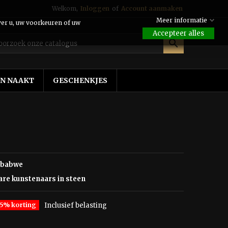
Welkom,
Inloggen
of
Account aanmaken
Meer informatie
ver u, uw voorkeuren of uw
Accepteer alles

EN NAAKT
GESCHENKJES
mbabwe
re kunstenaars in steen
25% korting
Inclusief belasting