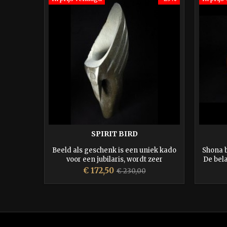
SPIRIT BIRD
Beeld als geschenk is een uniek kado
Shona 
voor een jubilaris, wordt zeer
De bela
gewaardeerd en blijft altijd in beeld
Prijs
Normale
€ 172,50
€ 230,00
prijs