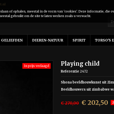
t.nl
laan of ophalen, meestal in de vorm van 'cookies'. Deze informatie, die o
eestal gebruikt om de site te laten werken zoals u verwacht.
GELIEFDEN
DIEREN-NATUUR
SPIRIT
TORSO'S 
Playing child
In prijs verlaagd
Referentie
2472
Shona beeldhouwkunst uit Zi
Beeldhouwers uit zimbabwe wa
€ 202,50
€ 270,00