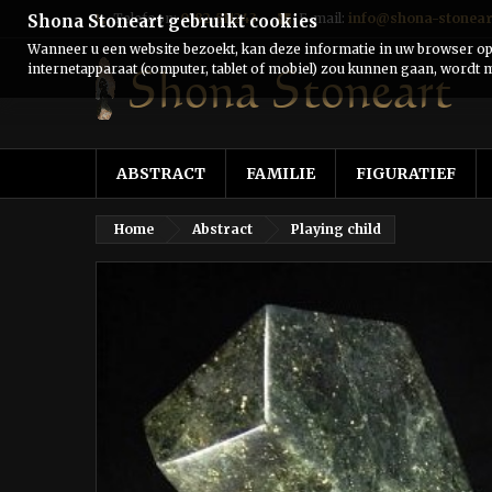
Telefoon:
0182-511243
E-mail:
info@shona-stonear
Shona Stoneart gebruikt cookies
Wanneer u een website bezoekt, kan deze informatie in uw browser ops
internetapparaat (computer, tablet of mobiel) zou kunnen gaan, wordt m
ABSTRACT
FAMILIE
FIGURATIEF
Home
Abstract
Playing child