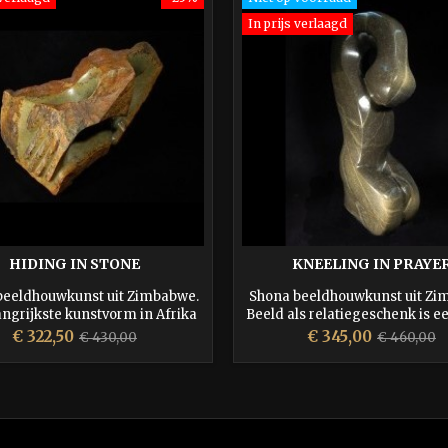
In prijs verlaagd
HIDING IN STONE
KNEELING IN PRAYE
beeldhouwkunst uit Zimbabwe.
Shona beeldhouwkunst uit Z
ngrijkste kunstvorm in Afrika
Beeld als relatiegeschenk is e
van de 20e eeuw.
kado en wordt door uw relati
Prijs
Normale
Prijs
Normale
€ 322,50
€ 345,00
€ 430,00
€ 460,00
gewaardeerd en blijft altijd i
prijs
prijs