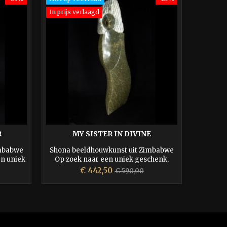
In prijs verlaagd
R
MY SISTER IN DIVINE
imbabwe
Shona beeldhouwkunst uit Zimbabwe
Zimba
en uniek
Op zoek naar een uniek geschenk,
aantal v
e zeer
misschien is een beeld een goed idee!
Prijs
Normale
€ 442,50
€ 590,00
n beeld
prijs