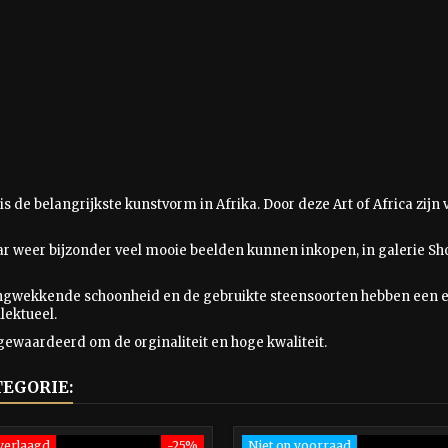
is
de belangrijkste kunstvorm in Afrika. Door deze Art of Africa zij
aar weer bijzonder veel mooie beelden kunnen inkopen, in galerie Sho
ingwekkende schoonheid en de gebruikte steensoorten hebben een e
lektueel.
gewaardeerd om de orginaliteit en hoge kwaliteit.
TEGORIE:
 verlaagd
-25%
Niet op voorraad