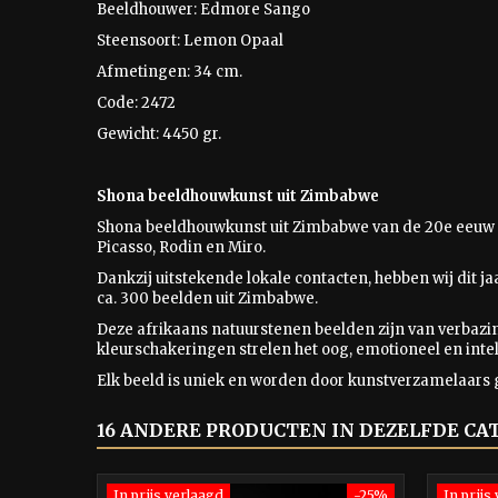
Beeldhouwer: Edmore Sango
Steensoort: Lemon Opaal
Afmetingen: 34 cm.
Code: 2472
Gewicht: 4450 gr.
Shona beeldhouwkunst uit Zimbabwe
Shona beeldhouwkunst uit Zimbabwe van de 20e eeuw 
Picasso, Rodin en Miro.
Dankzij uitstekende lokale contacten, hebben wij dit j
ca. 300 beelden uit Zimbabwe.
Deze afrikaans natuurstenen beelden zijn van verbaz
kleurschakeringen strelen het oog, emotioneel en intel
Elk beeld is uniek en worden door kunstverzamelaars 
16 ANDERE PRODUCTEN IN DEZELFDE CA
In prijs verlaagd
-25%
In prijs