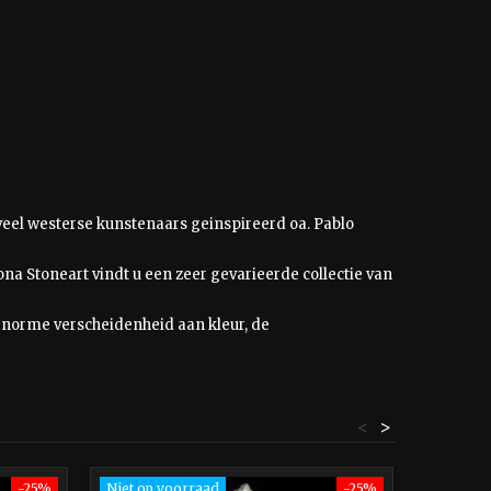
n veel westerse kunstenaars geinspireerd oa. Pablo
na Stoneart vindt u een zeer gevarieerde collectie van
norme verscheidenheid aan kleur, de
<
>
-25%
Niet op voorraad
-25%
In prijs 