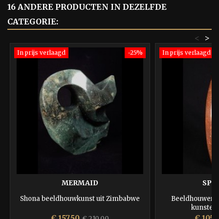
16 ANDERE PRODUCTEN IN DEZELFDE
CATEGORIE:
<
>
In prijs verlaagd
-25%
In prijs verlaagd
MERMAID
SPE
Shona beeldhouwkunst uit Zimbabwe
Beeldhouwers 
kunstena
Prijs
Normale
Prijs
€ 157,50
€ 105,
€ 210,00