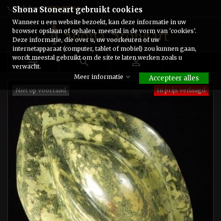
Telefoon:
0182-511243
Shona Stoneart gebruikt cookies
Wanneer u een website bezoekt, kan deze informatie in uw
browser opslaan of ophalen, meestal in de vorm van 'cookies'.
Deze informatie, die over u, uw voorkeuren of uw
internetapparaat (computer, tablet of mobiel) zou kunnen gaan,
wordt meestal gebruikt om de site te laten werken zoals u



verwacht.
Meer informatie
Accepteer alles
Niet op voorraad
In prijs verlaagd