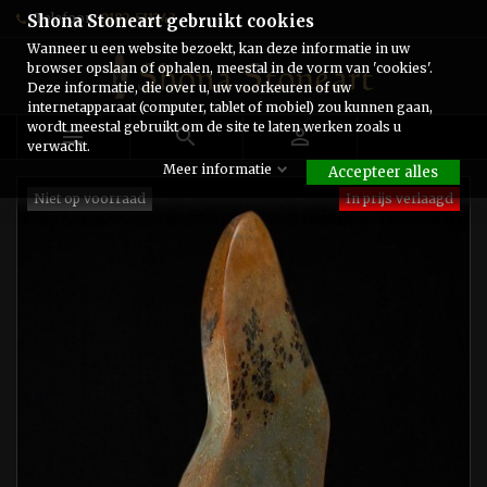
Telefoon:
0182-511243
Shona Stoneart gebruikt cookies
Wanneer u een website bezoekt, kan deze informatie in uw
browser opslaan of ophalen, meestal in de vorm van 'cookies'.
Deze informatie, die over u, uw voorkeuren of uw
internetapparaat (computer, tablet of mobiel) zou kunnen gaan,
wordt meestal gebruikt om de site te laten werken zoals u



verwacht.
Meer informatie
Accepteer alles
Niet op voorraad
In prijs verlaagd