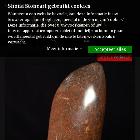
Telefoon:
0182-511243
Shona Stoneart gebruikt cookies
Wanneer u een website bezoekt, kan deze informatie in uw
browser opslaan of ophalen, meestal in de vorm van 'cookies'.
Deze informatie, die over u, uw voorkeuren of uw
internetapparaat (computer, tablet of mobiel) zou kunnen gaan,
wordt meestal gebruikt om de site te laten werken zoals u



verwacht.
Meer informatie
Accepteer alles
In prijs verlaagd