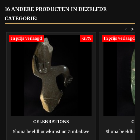
16 ANDERE PRODUCTEN IN DEZELFDE
CATEGORIE:
<
>
In prijs verlaagd
-25%
In prijs verlaagd
CELEBRATIONS
CHI
Shona beeldhouwkunst uit Zimbabwe
Shona beeldhou