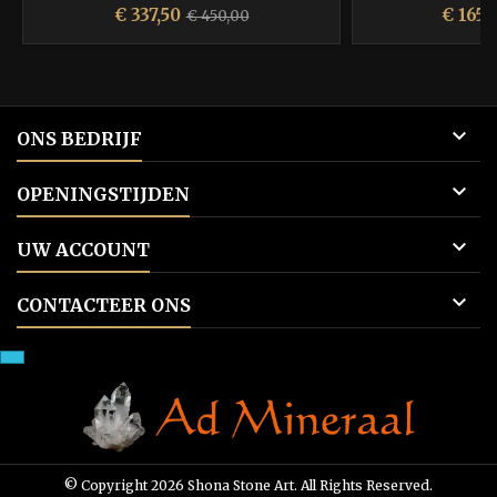
Prijs
Normale
Prijs
€ 337,50
€ 165,
€ 450,00
prijs

ONS BEDRIJF

OPENINGSTIJDEN

UW ACCOUNT

CONTACTEER ONS
© Copyright 2026 Shona Stone Art. All Rights Reserved.