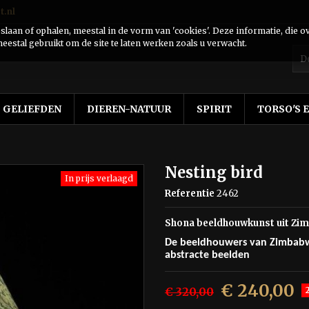
t.nl
laan of ophalen, meestal in de vorm van 'cookies'. Deze informatie, die o
eestal gebruikt om de site te laten werken zoals u verwacht.
GELIEFDEN
DIEREN-NATUUR
SPIRIT
TORSO'S 
Nesting bird
In prijs verlaagd
Referentie
2462
Shona beeldhouwkunst uit Zi
De beeldhouwers van Zimbabwe
abstracte beelden
€ 240,00
€ 320,00