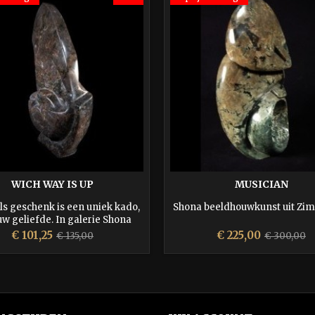
WICH WAY IS UP
MUSICIAN
ls geschenk is een uniek kado,
Shona beeldhouwkunst uit Zi
uw geliefde. In galerie Shona
art vindt u een gevarieerde
Prijs
Normale
Prijs
Normale
€ 101,25
€ 225,00
€ 135,00
€ 300,00
ectie van ca. 300 beelden uit
prijs
prijs
abwe. Elk beeld is uniek en
en door kunstverzamelaars
gewaardeerd.