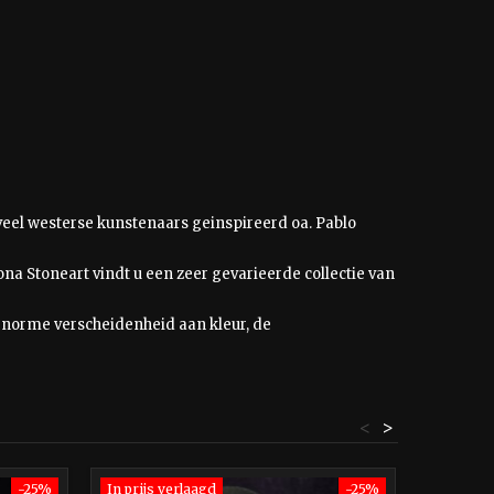
n veel westerse kunstenaars geinspireerd oa. Pablo
na Stoneart vindt u een zeer gevarieerde collectie van
norme verscheidenheid aan kleur, de
<
>
-25%
In prijs verlaagd
-25%
In prijs 