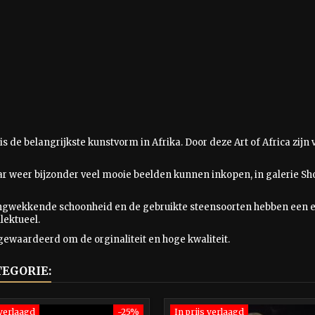
is
de belangrijkste kunstvorm in Afrika. Door deze Art of Africa zij
aar weer bijzonder veel mooie beelden kunnen inkopen, in galerie Sho
ingwekkende schoonheid en de gebruikte steensoorten hebben een e
lektueel.
gewaardeerd om de orginaliteit en hoge kwaliteit.
TEGORIE:
 verlaagd
-25%
In prijs verlaagd