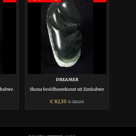
DREAMER
mbabwe.
Shona beeldhouwkunst uit Zimbabwe
Courtin
beeld 
Prijs
Normale
€ 82,50
€ 110,00
prijs