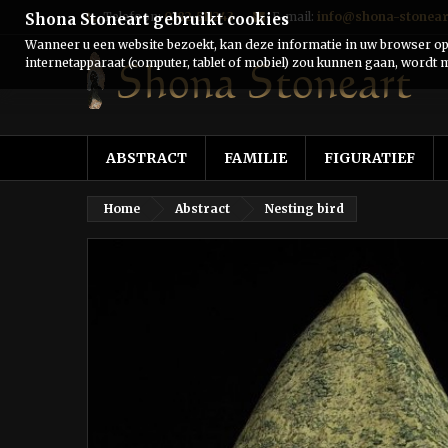
Telefoon:
0182-511243
E-mail:
info@shona-stonear
Shona Stoneart gebruikt cookies
Wanneer u een website bezoekt, kan deze informatie in uw browser ops
internetapparaat (computer, tablet of mobiel) zou kunnen gaan, wordt m
ABSTRACT
FAMILIE
FIGURATIEF
Home
Abstract
Nesting bird