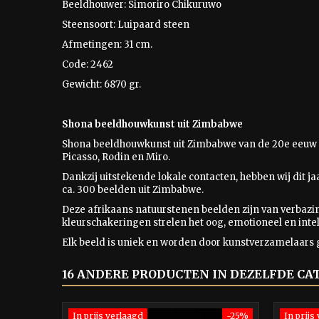
Beeldhouwer: Simoriro Chikuruwo
Steensoort: Luipaard steen
Afmetingen: 31 cm.
Code: 2462
Gewicht: 6870 gr.
Shona beeldhouwkunst uit Zimbabwe
Shona beeldhouwkunst uit Zimbabwe van de 20e eeuw 
Picasso, Rodin en Miro.
Dankzij uitstekende lokale contacten, hebben wij dit j
ca. 300 beelden uit Zimbabwe.
Deze afrikaans natuurstenen beelden zijn van verbaz
kleurschakeringen strelen het oog, emotioneel en intel
Elk beeld is uniek en worden door kunstverzamelaars 
16 ANDERE PRODUCTEN IN DEZELFDE CA
In prijs verlaagd
-25%
In prijs