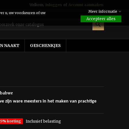
Welkom,
Inloggen
of
Account aanmaken
Meer informatie
ver u, uw voorkeuren of uw
Accepteer alles

EN NAAKT
GESCHENKJES
mbabwe
 zijn ware meesters in het maken van prachtige
25% korting
Inclusief belasting