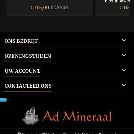
Beeldhouwers 
kunstena
Prijs
Normale
Prijs
€ 165,00
€ 165,
€ 220,00
prijs

ONS BEDRIJF

OPENINGSTIJDEN

UW ACCOUNT

CONTACTEER ONS