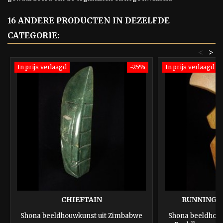
16 ANDERE PRODUCTEN IN DEZELFDE
CATEGORIE:
<
>
In prijs verlaagd
-25%
In prijs verlaagd
CHIEFTAIN
RUNNING I
Shona beeldhouwkunst uit Zimbabwe
Shona beeldhou