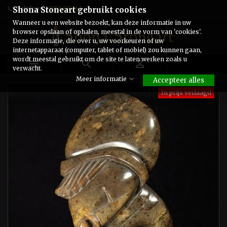
Telefoon:
0182-511243
Shona Stoneart gebruikt cookies
Wanneer u een website bezoekt, kan deze informatie in uw
browser opslaan of ophalen, meestal in de vorm van 'cookies'.
Deze informatie, die over u, uw voorkeuren of uw
internetapparaat (computer, tablet of mobiel) zou kunnen gaan,
wordt meestal gebruikt om de site te laten werken zoals u



verwacht.
Meer informatie
Accepteer alles
In prijs verlaagd