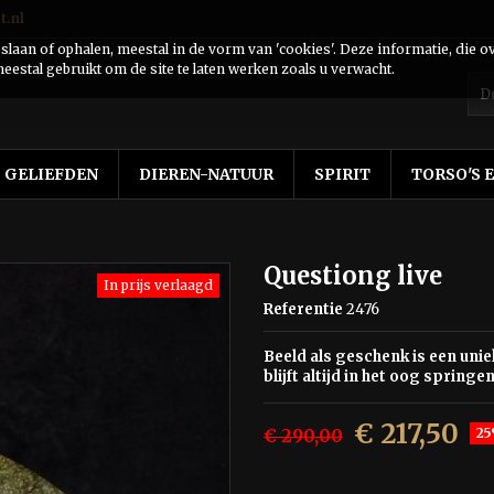
t.nl
laan of ophalen, meestal in de vorm van 'cookies'. Deze informatie, die o
eestal gebruikt om de site te laten werken zoals u verwacht.
GELIEFDEN
DIEREN-NATUUR
SPIRIT
TORSO'S 
Questiong live
In prijs verlaagd
Referentie
2476
Beeld als geschenk is een uni
blijft altijd in het oog springe
€ 217,50
€ 290,00
25