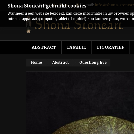
Telefoon:
0182-511243
E-mail:
info@shona-stonear
Shona Stoneart gebruikt cookies
Wanneer u een website bezoekt, kan deze informatie in uw browser ops
internetapparaat (computer, tablet of mobiel) zou kunnen gaan, wordt m
ABSTRACT
FAMILIE
FIGURATIEF
Home
Abstract
Questiong live