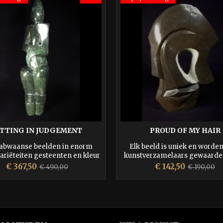
ITTING IN JUDGEMENT
PROUD OF MY HAIR
abwaanse beelden in enorm
Elk beeld is uniek en worde
variëteiten gesteenten en kleur
kunstverzamelaars gewaard
de orginaliteit en hoge kwali
Prijs
Normale
Prijs
Normale
€ 367,50
€ 142,50
€ 490,00
€ 190,00
prijs
prijs