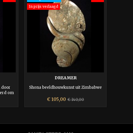
In prijs verlaagd
DREAMER
n door
Shona beeldhouwkunst uit Zimbabwe
Shona b
eerd om
De bela
teit.
Prijs
Normale
€ 105,00
€ 140,00
prijs