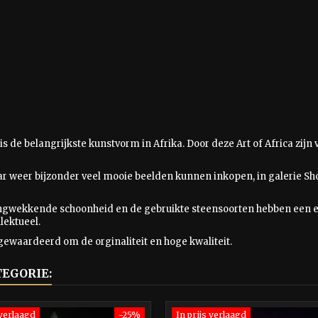
is
de belangrijkste kunstvorm in Afrika. Door deze Art of Africa zij
aar weer bijzonder veel mooie beelden kunnen inkopen, in galerie Sho
ingwekkende schoonheid en de gebruikte steensoorten hebben een e
lektueel.
gewaardeerd om de orginaliteit en hoge kwaliteit.
TEGORIE:
 verlaagd
-25%
In prijs verlaagd