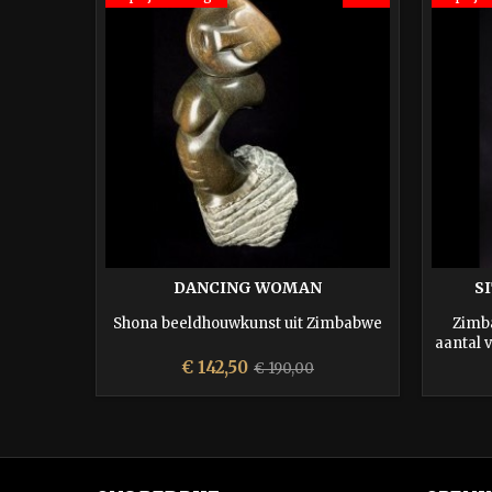
DANCING WOMAN
S
Shona beeldhouwkunst uit Zimbabwe
Zimb
aantal 
Prijs
Normale
€ 142,50
€ 190,00
prijs