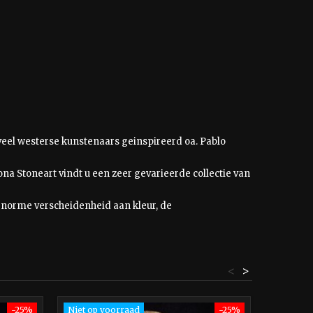
n veel westerse kunstenaars geinspireerd oa. Pablo
na Stoneart vindt u een zeer gevarieerde collectie van
norme verscheidenheid aan kleur, de
<
>
-25%
Niet op voorraad
-25%
In prijs 