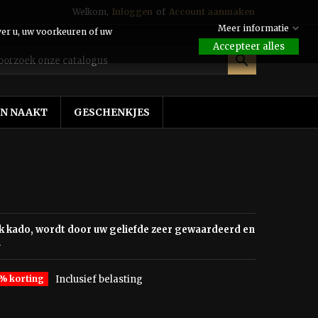
Welkom,
Inloggen
of
Account aanmaken
Meer informatie
ver u, uw voorkeuren of uw
Accepteer alles

EN NAAKT
GESCHENKJES
ek kado, wordt door uw geliefde zeer gewaardeerd en
n
% korting
Inclusief belasting