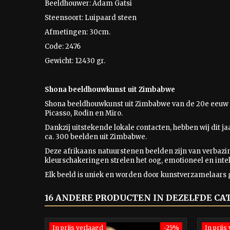
Beeldhouwer: Adam Gatsi
Steensoort: Luipaard steen
Afmetingen: 30cm.
Code: 2476
Gewicht: 12430 gr.
Shona beeldhouwkunst uit Zimbabwe
Shona beeldhouwkunst uit Zimbabwe van de 20e eeuw 
Picasso, Rodin en Miro.
Dankzij uitstekende lokale contacten, hebben wij dit j
ca. 300 beelden uit Zimbabwe.
Deze afrikaans natuurstenen beelden zijn van verbaz
kleurschakeringen strelen het oog, emotioneel en intel
Elk beeld is uniek en worden door kunstverzamelaars 
16 ANDERE PRODUCTEN IN DEZELFDE CA
In prijs verlaagd
-25%
In prijs