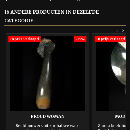
16 ANDERE PRODUCTEN IN DEZELFDE
CATEGORIE:
<
>
In prijs verlaagd
-25%
In prijs verlaagd
PROUD WOMAN
MODE
Beeldhouwers uit zimbabwe ware
Shona beeldhou