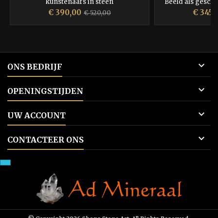
kunstenaars in steen
Beeld als gesche
voor een jubi
Prijs
Normale
Prijs
€ 390,00
€ 345,
€ 520,00
gewaardeerd en b
prijs

ONS BEDRIJF

OPENINGSTIJDEN

UW ACCOUNT

CONTACTEER ONS