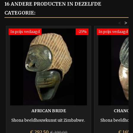
16 ANDERE PRODUCTEN IN DEZELFDE
CATEGORIE:
<
>
In prijs verlaagd
-25%
In prijs verlaagd
AFRICAN BRIDE
CHANGI
Shona beeldhouwkunst uit Zimbabwe.
Shona beeldhou
Prijs
Normale
Prijs
€ 292,50
€ 165,
€ 390,00