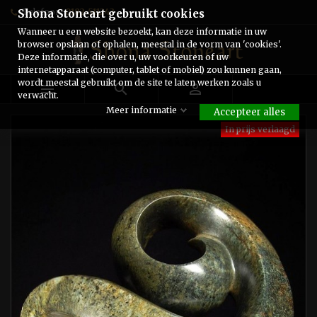
Telefoon:
0182-511243
Shona Stoneart gebruikt cookies
Wanneer u een website bezoekt, kan deze informatie in uw
browser opslaan of ophalen, meestal in de vorm van 'cookies'.
Deze informatie, die over u, uw voorkeuren of uw
internetapparaat (computer, tablet of mobiel) zou kunnen gaan,
wordt meestal gebruikt om de site te laten werken zoals u



verwacht.
Meer informatie
Accepteer alles
In prijs verlaagd