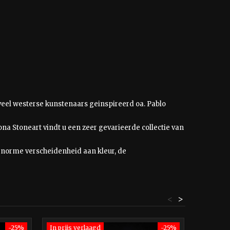
n veel westerse kunstenaars geinspireerd oa. Pablo
na Stoneart vindt u een zeer gevarieerde collectie van
norme verscheidenheid aan kleur, de
<
>
-25%
In prijs verlaagd
-25%
Niet op 