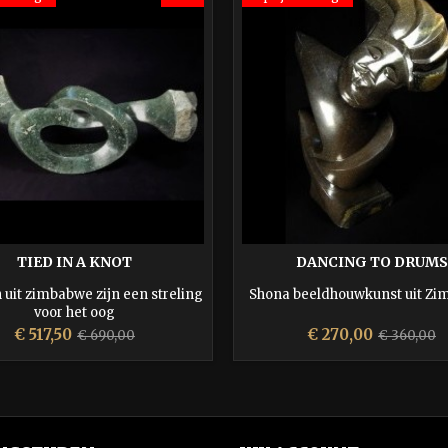
TIED IN A KNOT
DANCING TO DRUMS
 uit zimbabwe zijn een streling
Shona beeldhouwkunst uit Z
voor het oog
Prijs
Normale
Prijs
Normale
€ 517,50
€ 270,00
€ 690,00
€ 360,00
prijs
prijs