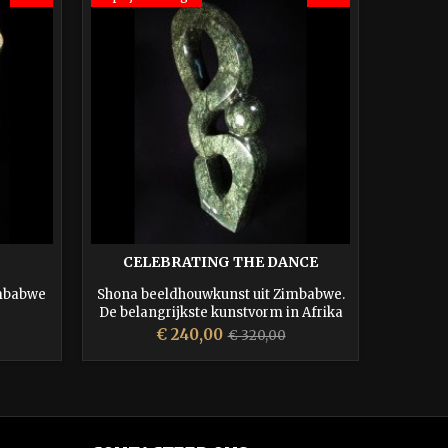
In prijs 
CELEBRATING THE DANCE
imbabwe
Shona beeldhouwkunst uit Zimbabwe.
De beel
De belangrijkste kunstvorm in Afrika
zijn wa
van de 20e eeuw.
prachtig
Prijs
Normale
€ 240,00
€ 320,00
beelden 
prijs