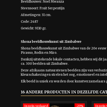
Beeldhouwer: Noel Mwanza
Steensoort: Fruit Serpentijn
Afmetingen: 31 cm.
Code: 2487
Gewicht: 9110 gr.
Shona beeldhouwkunst uit Zimbabwe
Shona beeldhouwkunst uit Zimbabwe van de 20e eeuw 
Picasso, Rodin en Miro.
Dankzij uitstekende lokale contacten, hebben wij dit j
ca. 300 beelden uit Zimbabwe.
Deze afrikaans natuurstenen beelden zijn van verbaz
kleurschakeringen strelen het oog, emotioneel en intel
Elk beeld is uniek en worden door kunstverzamelaars 
16 ANDERE PRODUCTEN IN DEZELFDE CA
In prijs verlaagd
-25%
In prijs