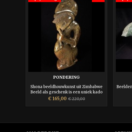
PONDERING
Shona beeldhouwkunst uit Zimbabwe
Beelden
Beeld als geschenk is een uniek kado
voor een jubilaris, wordt zeer
Prijs
Normale
€ 165,00
€ 220,00
gewaardeerd en blijft altijd in beeld
prijs