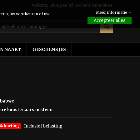
Welkom,
Inloggen
of
Account aanmaken
Meer informatie
ver u, uw voorkeuren of uw
Accepteer alles

EN NAAKT
GESCHENKJES
mbabwe
re kunstenaars in steen
% korting
Inclusief belasting