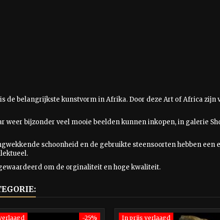
is
de belangrijkste kunstvorm in Afrika. Door deze Art of Africa zij
aar weer bijzonder veel mooie beelden kunnen inkopen, in galerie Sho
ingwekkende schoonheid en de gebruikte steensoorten hebben een e
lektueel.
gewaardeerd om de orginaliteit en hoge kwaliteit.
TEGORIE:
 verlaagd
-25%
In prijs verlaagd