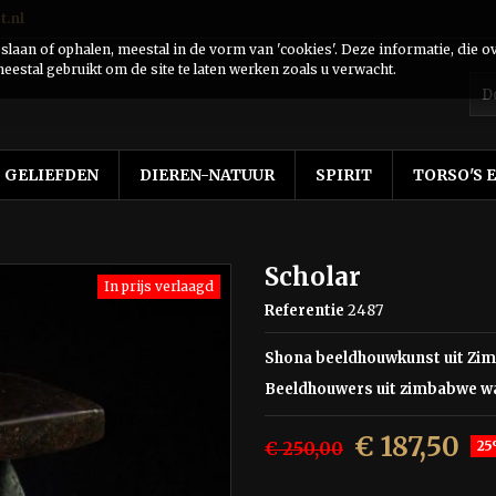
t.nl
laan of ophalen, meestal in de vorm van 'cookies'. Deze informatie, die o
eestal gebruikt om de site te laten werken zoals u verwacht.
GELIEFDEN
DIEREN-NATUUR
SPIRIT
TORSO'S 
Scholar
In prijs verlaagd
Referentie
2487
Shona beeldhouwkunst uit Zi
Beeldhouwers uit zimbabwe wa
€ 187,50
€ 250,00
25