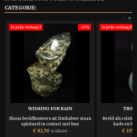
CATEGORIE:
<
>
In prijs verlaagd
-25%
In prijs verlaagd
WISHING FOR RAIN
TROU
Shona beeldhouwers uit Zimbabwe staan
Beeld als relatie
spiritueel in contact met hun
kado en blij
voorouders
Prijs
Normale
Prijs
€ 82,50
€ 105,
€ 110,00