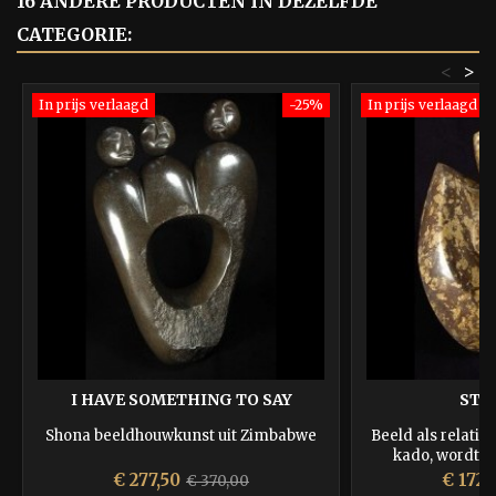
16 ANDERE PRODUCTEN IN DEZELFDE
CATEGORIE:
<
>
In prijs verlaagd
-25%
In prijs verlaagd
I HAVE SOMETHING TO SAY
STA
Shona beeldhouwkunst uit Zimbabwe
Beeld als relatie
kado, wordt do
gewaardeerd en b
Prijs
Normale
Prijs
€ 277,50
€ 172,
€ 370,00