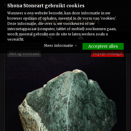
Telefoon:
0182-511243
Shona Stoneart gebruikt cookies
Wanneer u een website bezoekt, kan deze informatie in uw
browser opslaan of ophalen, meestal in de vorm van 'cookies'.
Deze informatie, die over u, uw voorkeuren of uw
internetapparaat (computer, tablet of mobiel) zou kunnen gaan,
wordt meestal gebruikt om de site te laten werken zoals u



verwacht.
Meer informatie
Accepteer alles
Niet op voorraad
In prijs verlaagd