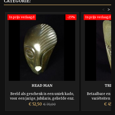
CATEGORIE:
<
>
In prijs verlaagd
-25%
In prijs verlaagd
HEAD MAN
TRIB
Beeld als geschenk is een uniek kado,
Betaalbare en un
voor een jarige, jubilaris, geliefde enz.
variëteiten g
en blijft altijd in beeld.
Prijs
Normale
Prijs
€ 52,50
€ 45,
€ 70,00
prijs